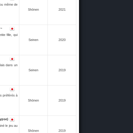
re ou même de
Shōnen
2021
u~
te fille, qui
Seinen
2020
Mais dans un
Seinen
2019
es préférés à
Shōnen
2019
ypse)
iné le jeu au
Shōnen
2019