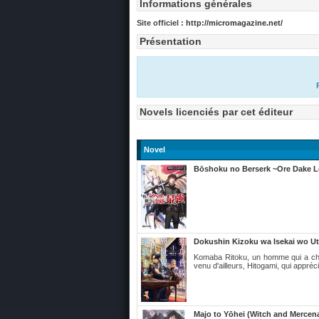
Informations générales
Site officiel :
http://micromagazine.net/
Présentation
Novels licenciés par cet éditeur
Novel
Bōshoku no Berserk ~Ore Dake Le
Dokushin Kizoku wa Isekai wo Ut
Komaba Ritoku, un homme qui a choi
venu d'ailleurs, Hitogami, qui appré
Majo to Yōhei (Witch and Mercen