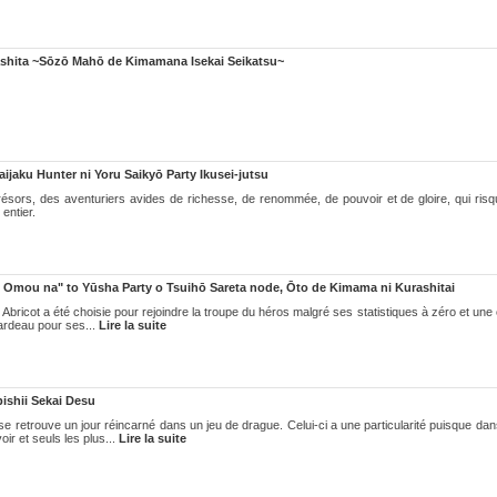
ashita ~Sōzō Mahō de Kimamana Isekai Seikatsu~
aijaku Hunter ni Yoru Saikyō Party Ikusei-jutsu
résors, des aventuriers avides de richesse, de renommée, de pouvoir et de gloire, qui risqu
entier.
 Omou na" to Yūsha Party o Tsuihō Sareta node, Ōto de Kimama ni Kurashitai
Abricot a été choisie pour rejoindre la troupe du héros malgré ses statistiques à zéro et u
fardeau pour ses...
Lire la suite
ishii Sekai Desu
e retrouve un jour réincarné dans un jeu de drague. Celui-ci a une particularité puisque da
ir et seuls les plus...
Lire la suite