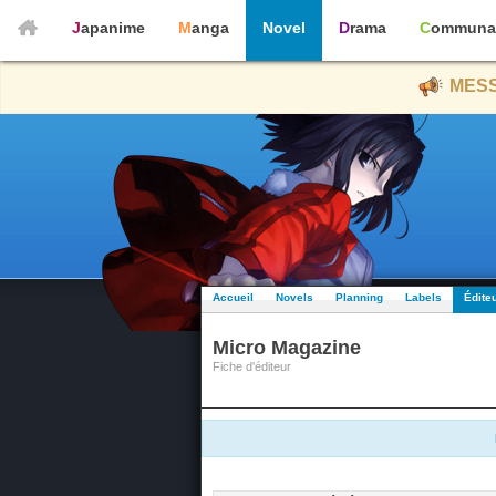
Japanime
Manga
Novel
Drama
Communa
MESS
Accueil
Novels
Planning
Labels
Édite
Micro Magazine
Fiche d'éditeur