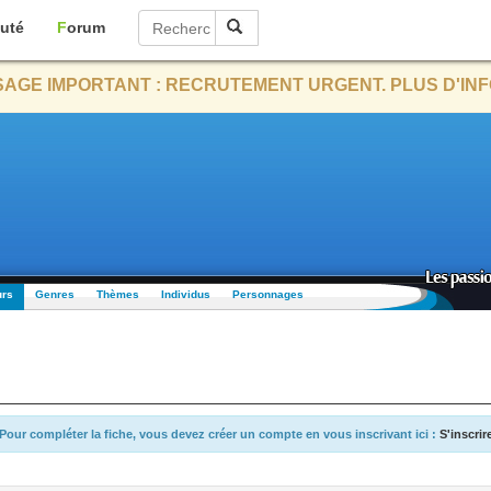
uté
Forum
AGE IMPORTANT : RECRUTEMENT URGENT. PLUS D'INF
urs
Genres
Thèmes
Individus
Personnages
Pour compléter la fiche, vous devez créer un compte en vous inscrivant ici :
S'inscrir