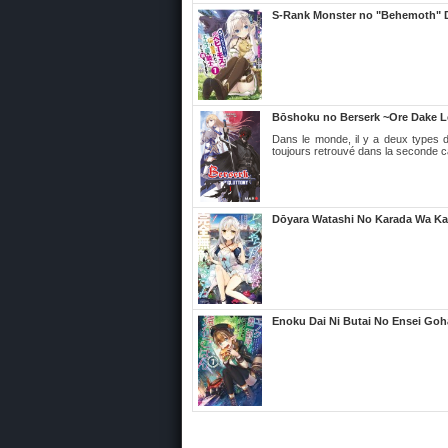
S-Rank Monster no "Behemoth" D
Bōshoku no Berserk ~Ore Dake Le
Dans le monde, il y a deux types d
toujours retrouvé dans la seconde ca
Dōyara Watashi No Karada Wa Ka
Enoku Dai Ni Butai No Ensei Go