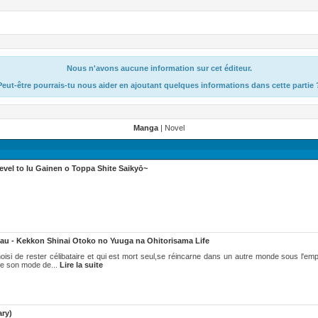
Nous n'avons aucune information sur cet éditeur.
Peut-être pourrais-tu nous aider en ajoutant quelques informations dans cette partie 
Manga
| Novel
vel to Iu Gainen o Toppa Shite Saikyō~
au - Kekkon Shinai Otoko no Yuuga na Ohitorisama Life
si de rester célibataire et qui est mort seul,se réincarne dans un autre monde sous l'emp
cie son mode de...
Lire la suite
ary)