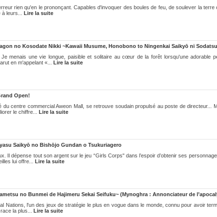
terreur rien qu'en le prononçant. Capables d'invoquer des boules de feu, de soulever la ter
 à leurs...
Lire la suite
Dragon no Kosodate Nikki ~Kawaii Musume, Honobono to Ningenkai Saikyō ni Sodats
Je menais une vie longue, paisible et solitaire au cœur de la forêt lorsqu'une adorable peti
rut en m'appelant «...
Lire la suite
 Grand Open!
 du centre commercial Aweon Mall, se retrouve soudain propulsé au poste de directeur... 
orer le chiffre...
Lire la suite
asu Saikyō no Bishōjo Gundan o Tsukuriagero
. Il dépense tout son argent sur le jeu “Girls Corps" dans l’espoir d’obtenir ses personnag
lles lui offre...
Lire la suite
metsu no Bunmei de Hajimeru Sekai Seifuku~ (Mynoghra : Annonciateur de l’apocal
nal Nations, l'un des jeux de stratégie le plus en vogue dans le monde, connu pour avoir term
 race la plus...
Lire la suite