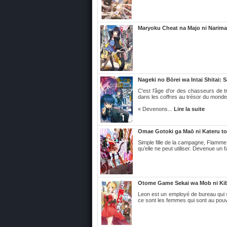
Maryoku Cheat na Majo ni Narim
Nageki no Bōrei wa Intai Shitai: S
C'est l'âge d'or des chasseurs de t
dans les coffres au trésor du monde 
« Devenons...
Lire la suite
Omae Gotoki ga Maō ni Kateru to
Simple fille de la campagne, Flamme 
qu’elle ne peut utiliser. Devenue un 
Otome Game Sekai wa Mob ni Kib
Leon est un employé de bureau qui s
ce sont les femmes qui sont au pouvo