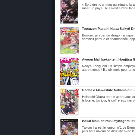
« Sorcière », un mot qui répand la 
raser un pays ! Nul n'est à l'abri face
Totsuzen Papa ni Natta Saikyō 
Bonjour, je suis un dragon antique. 
semblait perdue et abandonnée, appa
Aweon Mall Isekai-ten, Honjitsu
Naoya Taniguchi, un simple employé
autre monde ! Il a six mois pour améli
Gacha o Mawashite Nakama o Fuy
Heihachi Okura est un accro aux jeux
la loterie. Un jour, le coffre aux mervei
Isekai Mokushiroku Mynoghra ~Ha
Takuto Ira est le joueur n°1 de Eter
plus haut niveau de difficulté avec la