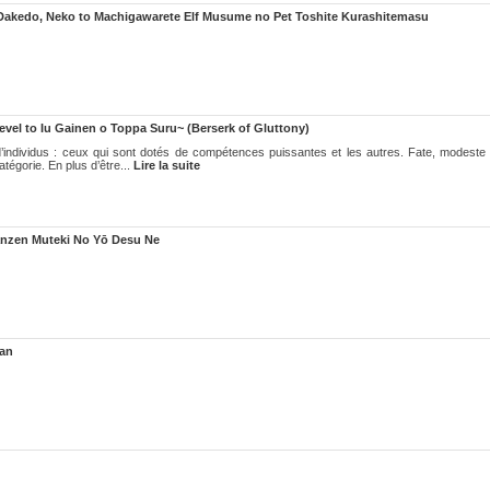
akedo, Neko to Machigawarete Elf Musume no Pet Toshite Kurashitemasu
vel to Iu Gainen o Toppa Suru~ (Berserk of Gluttony)
’individus : ceux qui sont dotés de compétences puissantes et les autres. Fate, modeste 
tégorie. En plus d’être...
Lire la suite
nzen Muteki No Yō Desu Ne
han