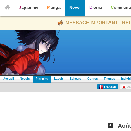
Japanime
Manga
Novel
Drama
Communa
MESSAGE IMPORTANT : REC
Accueil
Novels
Planning
Labels
Éditeurs
Genres
Thèmes
Indivi
Français
Ja
Août