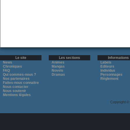
Le site
Les sections
Informations
News
Animes
Labels
Chroniques
Mangas
Editeurs
FAQ
Novels
Individus
Qui sommes-nous ?
Dramas
Personnages
Nos partenaires
Règlement
Faites-nous connaitre
Nous contacter
Nous soutenir
Mentions légales
Copyright ©