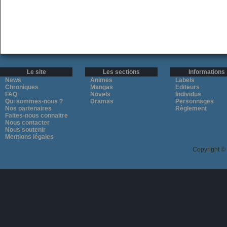
Le site
Les sections
Informations
News
Animes
Labels
Chroniques
Mangas
Editeurs
FAQ
Novels
Individus
Qui sommes-nous ?
Dramas
Personnages
Nos partenaires
Règlement
Faites-nous connaitre
Nous contacter
Nous soutenir
Mentions légales
Copyright ©