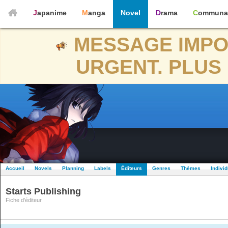
Japanime
Manga
Novel
Drama
Communa
MESSAGE IMPO
URGENT. PLUS 
Accueil
Novels
Planning
Labels
Éditeurs
Genres
Thèmes
Indivi
Starts Publishing
Fiche d'éditeur