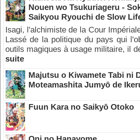
Nouen wo Tsukuriageru - So
Saikyou Ryouchi de Slow Lif
Isagi, l'alchimiste de la Cour Impéria
Lassé de la politique du pays qui l'o
outils magiques à usage militaire, il 
suite
Majutsu o Kiwamete Tabi ni D
Moteamashita Jumyō de Iker
Fuun Kara no Saikyō Otoko
Oni no Hanayome