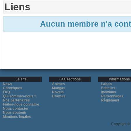
Liens
Aucun membre n'a contri
Le site
Les sections
Informations
News
Animes
Labels
Chroniques
Mangas
Editeurs
FAQ
Novels
Individus
Qui sommes-nous ?
Dramas
Personnages
Nos partenaires
Règlement
Faites-nous connaitre
Nous contacter
Nous soutenir
Mentions légales
Copyright ©