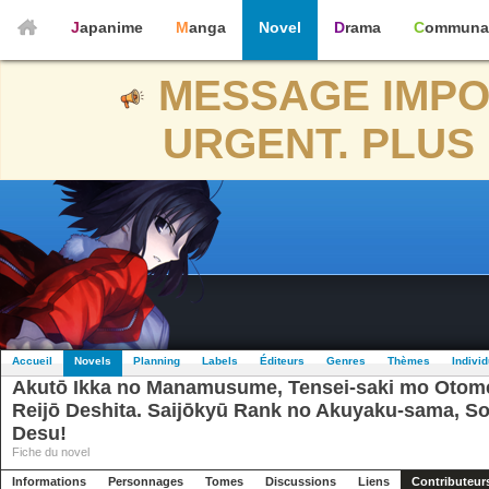
Japanime
Manga
Novel
Drama
Communa
MESSAGE IMPO
URGENT. PLUS 
Accueil
Novels
Planning
Labels
Éditeurs
Genres
Thèmes
Indivi
Akutō Ikka no Manamusume, Tensei-saki mo Oto
Reijō Deshita. Saijōkyū Rank no Akuyaku-sama, S
Desu!
Fiche du novel
Informations
Personnages
Tomes
Discussions
Liens
Contributeur