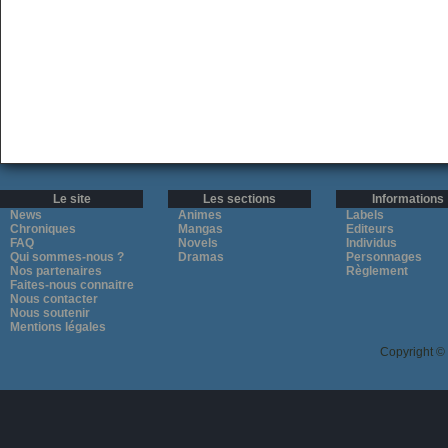
Le site
Les sections
Informations
News
Animes
Labels
Chroniques
Mangas
Editeurs
FAQ
Novels
Individus
Qui sommes-nous ?
Dramas
Personnages
Nos partenaires
Règlement
Faites-nous connaitre
Nous contacter
Nous soutenir
Mentions légales
Copyright ©