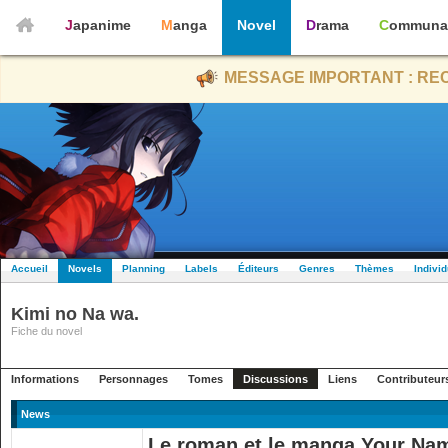
Japanime
Manga
Novel
Drama
Communa
MESSAGE IMPORTANT : REC
Accueil
Novels
Planning
Labels
Éditeurs
Genres
Thèmes
Indivi
Kimi no Na wa.
Fiche du novel
Informations
Personnages
Tomes
Discussions
Liens
Contributeur
News
Le roman et le manga Your Name