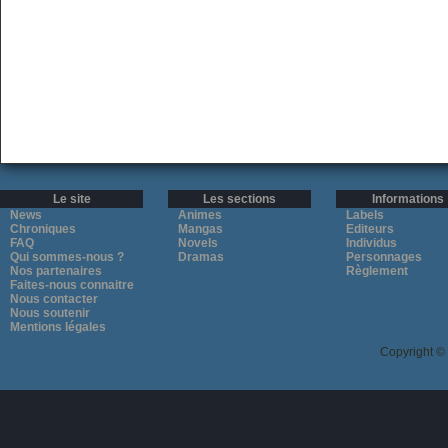
Le site
Les sections
Informations
News
Animes
Labels
Chroniques
Mangas
Editeurs
FAQ
Novels
Individus
Qui sommes-nous ?
Dramas
Personnages
Nos partenaires
Règlement
Faites-nous connaitre
Nous contacter
Nous soutenir
Mentions légales
Copyright ©