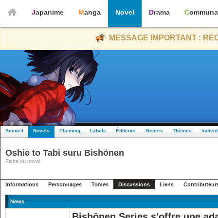
Japanime
Manga
Novel
Drama
Communa
MESSAGE IMPORTANT : REC
Accueil
Novels
Planning
Labels
Éditeurs
Genres
Thèmes
Indivi
Oshie to Tabi suru Bishōnen
Fiche du novel
Informations
Personnages
Tomes
Discussions
Liens
Contributeur
News
Bishōnen Series s'offre une ad