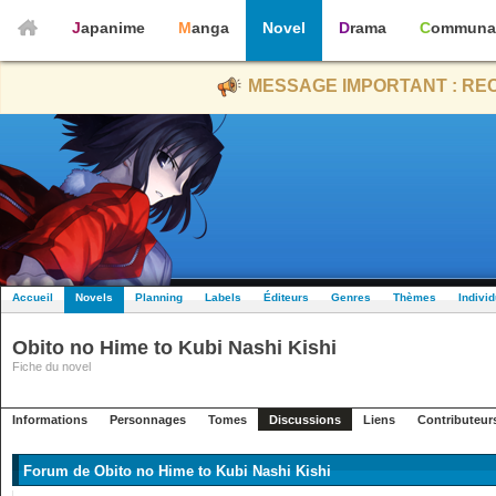
Japanime
Manga
Novel
Drama
Communa
MESSAGE IMPORTANT : REC
Accueil
Novels
Planning
Labels
Éditeurs
Genres
Thèmes
Indivi
Obito no Hime to Kubi Nashi Kishi
Fiche du novel
Informations
Personnages
Tomes
Discussions
Liens
Contributeur
Forum de Obito no Hime to Kubi Nashi Kishi