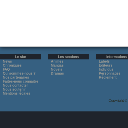
Le site
Les sections
Informations
News
Animes
Labels
Chroniques
Mangas
Editeurs
FAQ
Novels
Individus
Qui sommes-nous ?
Dramas
Personnages
Nos partenaires
Règlement
Faites-nous connaitre
Nous contacter
Nous soutenir
Mentions légales
Copyright ©