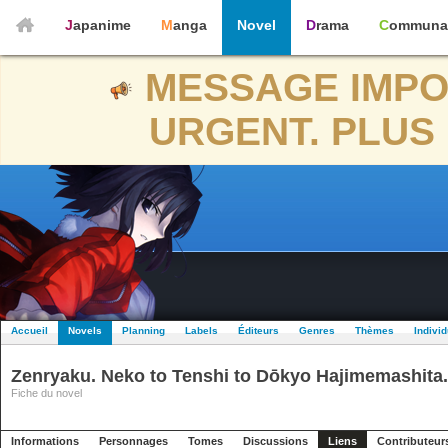
Japanime
Manga
Novel
Drama
Communa
MESSAGE IMPO
URGENT. PLUS 
Accueil
Novels
Planning
Labels
Éditeurs
Genres
Thèmes
Indivi
Zenryaku. Neko to Tenshi to Dōkyo Hajimemashita.
Fiche du novel
Informations
Personnages
Tomes
Discussions
Liens
Contributeur