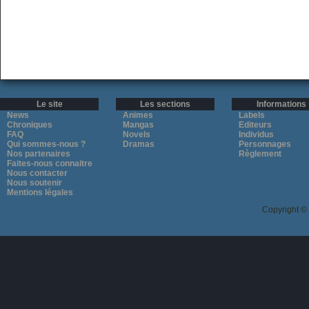
Le site
Les sections
Informations
News
Animes
Labels
Chroniques
Mangas
Editeurs
FAQ
Novels
Individus
Qui sommes-nous ?
Dramas
Personnages
Nos partenaires
Règlement
Faites-nous connaitre
Nous contacter
Nous soutenir
Mentions légales
Copyright ©