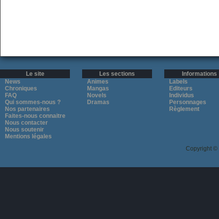
Le site
Les sections
Informations
News
Animes
Labels
Chroniques
Mangas
Editeurs
FAQ
Novels
Individus
Qui sommes-nous ?
Dramas
Personnages
Nos partenaires
Règlement
Faites-nous connaitre
Nous contacter
Nous soutenir
Mentions légales
Copyright ©