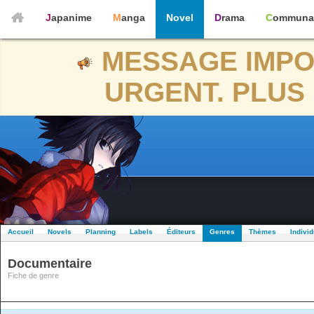
Japanime
Manga
Novel
Drama
Communa
MESSAGE IMPO
URGENT. PLUS 
Accueil
Novels
Planning
Labels
Éditeurs
Genres
Thèmes
Indivi
Documentaire
Fiche de genre