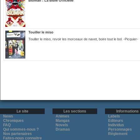
Bioman : La Bible Officielle
Touiller le miso
Touiller le miso, revoir les morceaux de navet, boire tout le bol. -Picquier-
Le site
Les sections
Informations
News
Animes
Labels
Chroniques
Mangas
Editeurs
FAQ
Novels
Individus
Qui sommes-nous ?
Dramas
Personnages
Nos partenaires
Règlement
Faites-nous connaitre