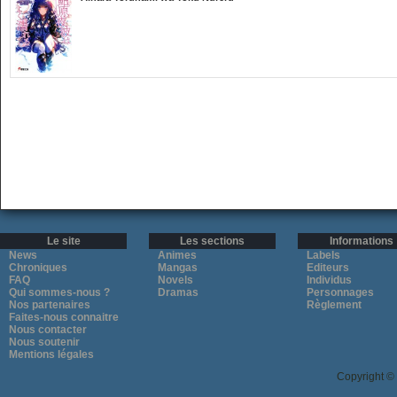
Le site
Les sections
Informations
News
Animes
Labels
Chroniques
Mangas
Editeurs
FAQ
Novels
Individus
Qui sommes-nous ?
Dramas
Personnages
Nos partenaires
Règlement
Faites-nous connaitre
Nous contacter
Nous soutenir
Mentions légales
Copyright ©