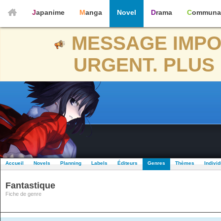
Japanime
Manga
Novel
Drama
Communa
MESSAGE IMPO
URGENT. PLUS 
Accueil
Novels
Planning
Labels
Éditeurs
Genres
Thèmes
Indivi
Fantastique
Fiche de genre