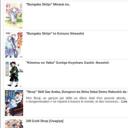
"Bungaku Shōjo" Minarai no,
"Bungaku Shōjo" to Koisuru Sōwashū
"Kimetsu no Yaiba" Gotōge Koyoharu Gashū -Ikuseisō-
"Shop" Skill Sae Areba, Dungeon-ka Shita Sekai Demo Rakushō da 
Hiro Bouji, un garçon qui défie un élève doté d'un pouvoir absolu,
« dungeonisation » se répand à travers le monde, et des monstres...
Lire
100 Gold Shop [Usagiya]