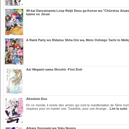
99-kai Danzaisareta Loop Reijō Desu ga Konse wa "Chōzetsu Aisar
kaime no Jinsei
A Rank Party wo Ridatsu Shita Ore wa, Moto Oshiego Tachi to Mei
Aa! Megami-sama Shoshū -First End-
Absolute Duo
En ce monde, il existe des armes qui sont la manifestation de l'âme huma
requises pour en manier une. Toutefois, pour une étrange...
Lire la suite
Aihara Yorunami wa Yoku Nureru