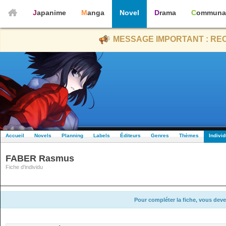
Japanime
Manga
Novel
Drama
Communa
MESSAGE IMPORTANT : REC
Accueil
Novels
Planning
Labels
Éditeurs
Genres
Thèmes
Indivi
FABER Rasmus
Fiche d'individu
Pour compléter la fiche, vous deve