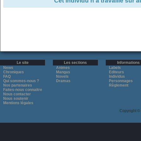
Cet individu n'a travaillé sur 
Le site
Les sections
Informations
News
Animes
Labels
Chroniques
Mangas
Editeurs
FAQ
Novels
Individus
Qui sommes-nous ?
Dramas
Personnages
Nos partenaires
Règlement
Faites-nous connaitre
Nous contacter
Nous soutenir
Mentions légales
Copyright ©