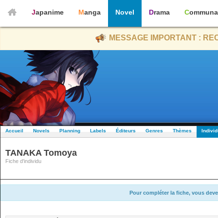
Japanime
Manga
Novel
Drama
Communa
MESSAGE IMPORTANT : REC
Accueil
Novels
Planning
Labels
Éditeurs
Genres
Thèmes
Indivi
TANAKA Tomoya
Fiche d'individu
Pour compléter la fiche, vous deve