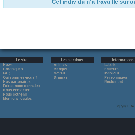
Cet individu n'a travaillé sur 
Le site
Les sections
Informations
News
Animes
Labels
Chroniques
Mangas
Editeurs
FAQ
Novels
Individus
Qui sommes-nous ?
Dramas
Personnages
Nos partenaires
Règlement
Faites-nous connaitre
Nous contacter
Nous soutenir
Mentions légales
Copyright ©