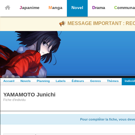
Japanime
Manga
Novel
Drama
Communa
MESSAGE IMPORTANT : REC
Accueil
Novels
Planning
Labels
Éditeurs
Genres
Thèmes
Indivi
YAMAMOTO Junichi
Fiche d'individu
Pour compléter la fiche, vous deve