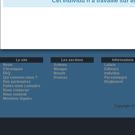
Cet individu n'a travaillé sur 
Le site
Les sections
Informations
News
Animes
Labels
Chroniques
Mangas
Editeurs
FAQ
Novels
Individus
Qui sommes-nous ?
Dramas
Personnages
Nos partenaires
Règlement
Faites-nous connaitre
Nous contacter
Nous soutenir
Mentions légales
Copyright ©