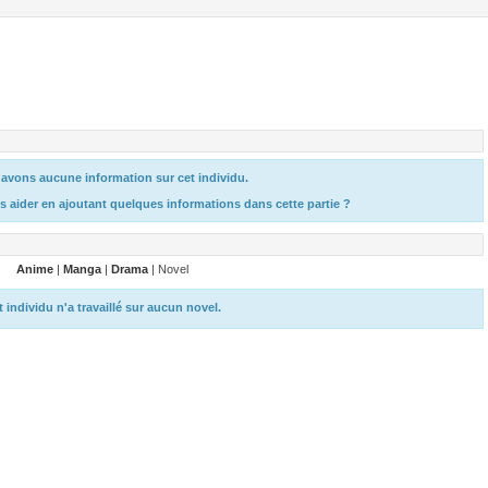
avons aucune information sur cet individu.
s aider en ajoutant quelques informations dans cette partie ?
Anime
|
Manga
|
Drama
| Novel
t individu n'a travaillé sur aucun novel.