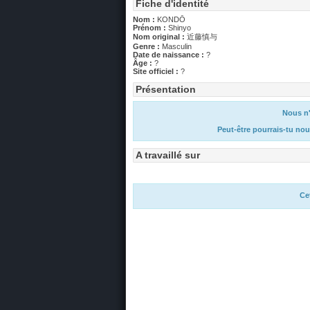
Fiche d'identité
Nom :
KONDŌ
Prénom :
Shinyo
Nom original :
近藤慎与
Genre :
Masculin
Date de naissance :
?
Âge :
?
Site officiel :
?
Présentation
Nous n'
Peut-être pourrais-tu nou
A travaillé sur
Ce