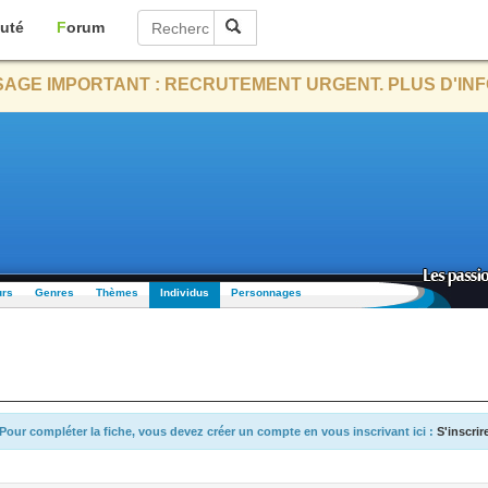
uté
Forum
AGE IMPORTANT : RECRUTEMENT URGENT. PLUS D'INF
urs
Genres
Thèmes
Individus
Personnages
Pour compléter la fiche, vous devez créer un compte en vous inscrivant ici :
S'inscrir