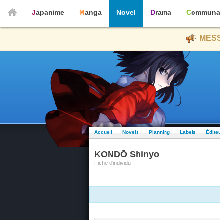
Japanime
Manga
Novel
Drama
Communa
MESS
Accueil
Novels
Planning
Labels
Édite
KONDŌ Shinyo
Fiche d'individu