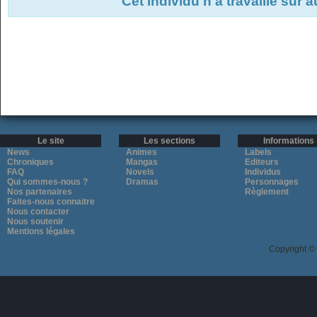
Cet individu n'a travaillé sur 
Le site
Les sections
Informations
News
Animes
Labels
Chroniques
Mangas
Editeurs
FAQ
Novels
Individus
Qui sommes-nous ?
Dramas
Personnages
Nos partenaires
Règlement
Faites-nous connaitre
Nous contacter
Nous soutenir
Mentions légales
Copyright ©