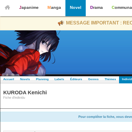
Japanime
Manga
Novel
Drama
Communa
MESSAGE IMPORTANT : REC
Accueil
Novels
Planning
Labels
Éditeurs
Genres
Thèmes
Indivi
KURODA Kenichi
Fiche d'individu
Pour compléter la fiche, vous deve