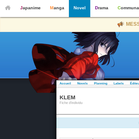
Japanime
Manga
Novel
Drama
Communa
MESS
Accueil
Novels
Planning
Labels
Édite
KLEM
Fiche d'individu