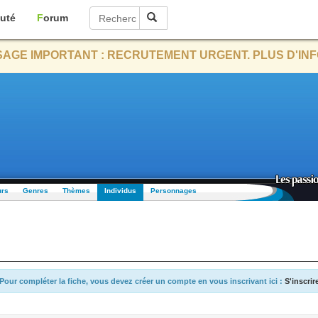
uté
Forum
AGE IMPORTANT : RECRUTEMENT URGENT. PLUS D'INF
urs
Genres
Thèmes
Individus
Personnages
Pour compléter la fiche, vous devez créer un compte en vous inscrivant ici :
S'inscrir