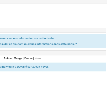
avons aucune information sur cet individu.
s aider en ajoutant quelques informations dans cette partie ?
Anime
|
Manga
|
Drama
| Novel
t individu n'a travaillé sur aucun novel.