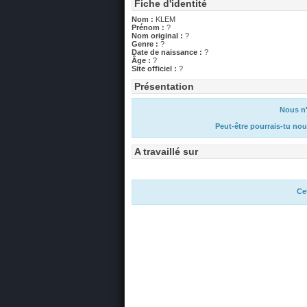
Fiche d'identité
Nom :
KLEM
Prénom :
?
Nom original :
?
Genre :
?
Date de naissance :
?
Âge :
?
Site officiel :
?
Présentation
Nous n'
Peut-être pourrais-tu nou
A travaillé sur
Ce