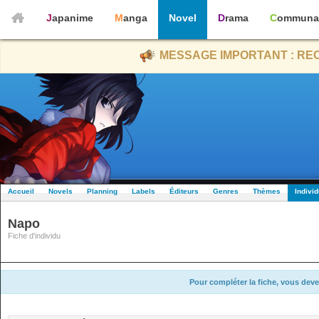
Japanime
Manga
Novel
Drama
Communa
MESSAGE IMPORTANT : REC
Accueil
Novels
Planning
Labels
Éditeurs
Genres
Thèmes
Indivi
Napo
Fiche d'individu
Pour compléter la fiche, vous deve