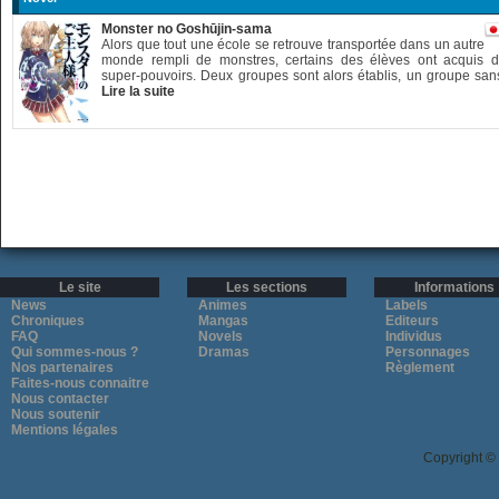
Monster no Goshūjin-sama
Alors que tout une école se retrouve transportée dans un autre
monde rempli de monstres, certains des élèves ont acquis 
super-pouvoirs. Deux groupes sont alors établis, un groupe sans
Lire la suite
Le site
Les sections
Informations
News
Animes
Labels
Chroniques
Mangas
Editeurs
FAQ
Novels
Individus
Qui sommes-nous ?
Dramas
Personnages
Nos partenaires
Règlement
Faites-nous connaitre
Nous contacter
Nous soutenir
Mentions légales
Copyright ©