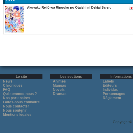
Akuyaku Reijō wa Ringoku no Ōtaishi ni Dekiai Sareru
Le site
Les sections
Informations
News
Animes
Labels
Chroniques
Mangas
Editeurs
FAQ
Novels
Individus
Qui sommes-nous ?
Dramas
Personnages
Nos partenaires
Règlement
Faites-nous connaitre
Nous contacter
Nous soutenir
Mentions légales
Copyright ©