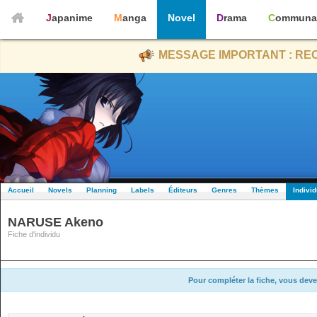
Japanime
Manga
Novel
Drama
Communa
MESSAGE IMPORTANT : REC
Accueil
Novels
Planning
Labels
Éditeurs
Genres
Thèmes
Indivi
NARUSE Akeno
Fiche d'individu
Pour compléter la fiche, vous deve