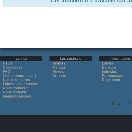
Cet individu n'a travaillé sur 
Le site
Les sections
Informations
News
Animes
Labels
Chroniques
Mangas
Editeurs
FAQ
Novels
Individus
Qui sommes-nous ?
Dramas
Personnages
Nos partenaires
Règlement
Faites-nous connaitre
Nous contacter
Nous soutenir
Mentions légales
Copyright ©