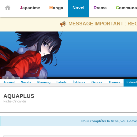
Japanime
Manga
Novel
Drama
Communa
MESSAGE IMPORTANT : REC
Accueil
Novels
Planning
Labels
Éditeurs
Genres
Thèmes
Indivi
AQUAPLUS
Fiche d'individu
Pour compléter la fiche, vous deve