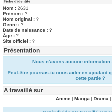
Fiche d'identité
Nom :
2631
Prénom :
?
Nom original :
?
Genre :
?
Date de naissance :
?
Âge :
?
Site officiel :
?
Présentation
Nous n'avons aucune information s
Peut-être pourrais-tu nous aider en ajoutant
cette partie ?
A travaillé sur
Anime
|
Manga
|
Drama
|