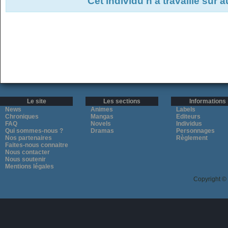
Cet individu n'a travaillé sur 
Le site
Les sections
Informations
News
Animes
Labels
Chroniques
Mangas
Editeurs
FAQ
Novels
Individus
Qui sommes-nous ?
Dramas
Personnages
Nos partenaires
Règlement
Faites-nous connaitre
Nous contacter
Nous soutenir
Mentions légales
Copyright ©