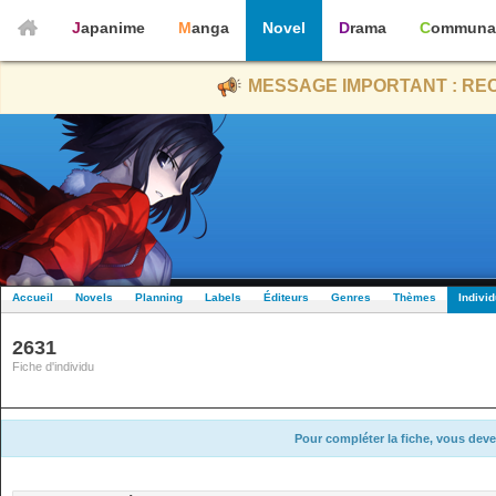
Japanime
Manga
Novel
Drama
Communa
MESSAGE IMPORTANT : REC
Accueil
Novels
Planning
Labels
Éditeurs
Genres
Thèmes
Indivi
2631
Fiche d'individu
Pour compléter la fiche, vous deve