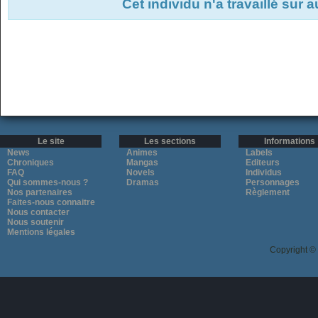
Cet individu n'a travaillé sur 
Le site
Les sections
Informations
News
Animes
Labels
Chroniques
Mangas
Editeurs
FAQ
Novels
Individus
Qui sommes-nous ?
Dramas
Personnages
Nos partenaires
Règlement
Faites-nous connaitre
Nous contacter
Nous soutenir
Mentions légales
Copyright ©