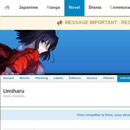
Japanime
Manga
Novel
Drama
Communa
MESSAGE IMPORTANT : REC
Accueil
Novels
Planning
Labels
Éditeurs
Genres
Thèmes
Indivi
Umiharu
Fiche d'individu
Pour compléter la fiche, vous deve