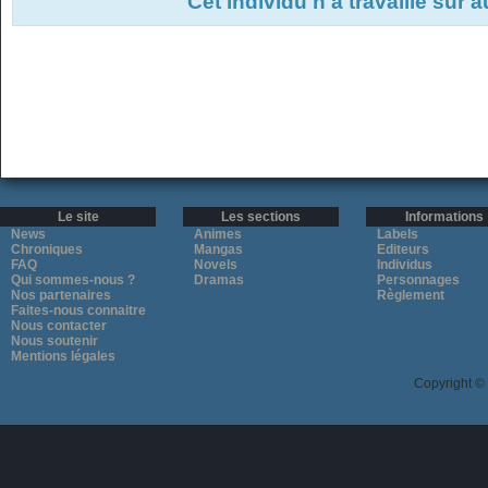
Cet individu n'a travaillé sur 
Le site
Les sections
Informations
News
Animes
Labels
Chroniques
Mangas
Editeurs
FAQ
Novels
Individus
Qui sommes-nous ?
Dramas
Personnages
Nos partenaires
Règlement
Faites-nous connaitre
Nous contacter
Nous soutenir
Mentions légales
Copyright ©