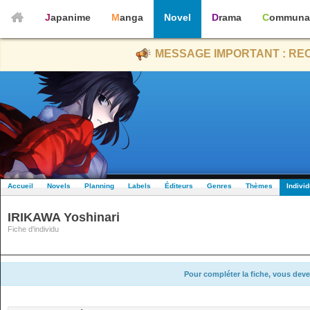
Japanime
Manga
Novel
Drama
Communa
MESSAGE IMPORTANT : REC
Accueil
Novels
Planning
Labels
Éditeurs
Genres
Thèmes
Indivi
IRIKAWA Yoshinari
Fiche d'individu
Pour compléter la fiche, vous deve