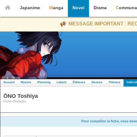
Japanime
Manga
Novel
Drama
Communa
MESSAGE IMPORTANT : REC
Accueil
Novels
Planning
Labels
Éditeurs
Genres
Thèmes
Indivi
ŌNO Toshiya
Fiche d'individu
Pour compléter la fiche, vous deve