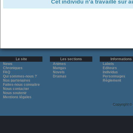
Cet individu n'a travaillé sur 
Le site
Les sections
Informations
News
Animes
Labels
Chroniques
Mangas
Editeurs
FAQ
Novels
Individus
Qui sommes-nous ?
Dramas
Personnages
Nos partenaires
Règlement
Faites-nous connaitre
Nous contacter
Nous soutenir
Mentions légales
Copyright ©