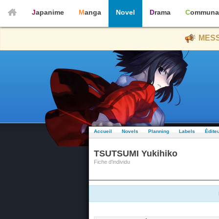
Japanime
Manga
Novel
Drama
Communa
MESS
Accueil
Novels
Planning
Labels
Édite
TSUTSUMI Yukihiko
Fiche d'individu