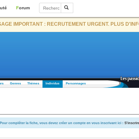
uté
Forum
AGE IMPORTANT : RECRUTEMENT URGENT. PLUS D'INF
urs
Genres
Thèmes
Individus
Personnages
Pour compléter la fiche, vous devez créer un compte en vous inscrivant ici :
S'inscrir