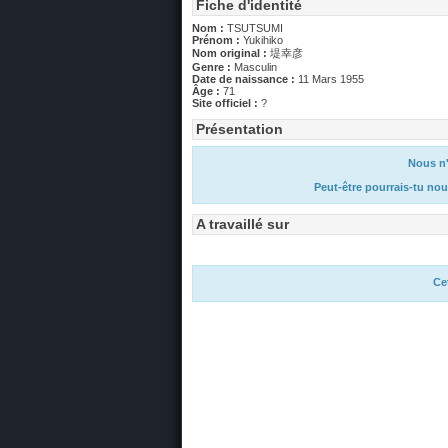
Fiche d'identité
Nom :
TSUTSUMI
Prénom :
Yukihiko
Nom original :
堤幸彦
Genre :
Masculin
Date de naissance :
11 Mars 1955
Âge :
71
Site officiel :
?
Présentation
Nous n'
Peut-être pourrais-tu nou
A travaillé sur
Ce