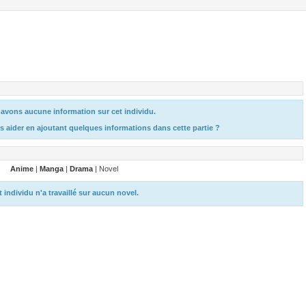
avons aucune information sur cet individu.
s aider en ajoutant quelques informations dans cette partie ?
Anime
|
Manga
|
Drama
| Novel
t individu n'a travaillé sur aucun novel.