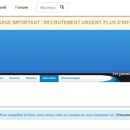
uté
Forum
AGE IMPORTANT : RECRUTEMENT URGENT. PLUS D'INF
urs
Genres
Thèmes
Individus
Personnages
Pour compléter la fiche, vous devez créer un compte en vous inscrivant ici :
S'inscrir