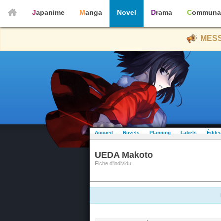
Japanime
Manga
Novel
Drama
Communa
MESS
Accueil
Novels
Planning
Labels
Édite
UEDA Makoto
Fiche d'individu