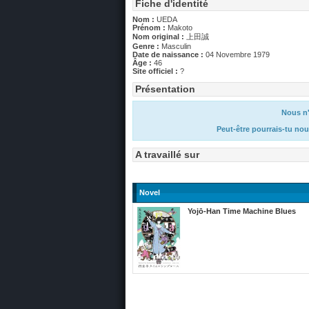
Fiche d'identité
Nom :
UEDA
Prénom :
Makoto
Nom original :
上田誠
Genre :
Masculin
Date de naissance :
04 Novembre 1979
Âge :
46
Site officiel :
?
Présentation
Nous n'
Peut-être pourrais-tu nou
A travaillé sur
Novel
Yojō-Han Time Machine Blues