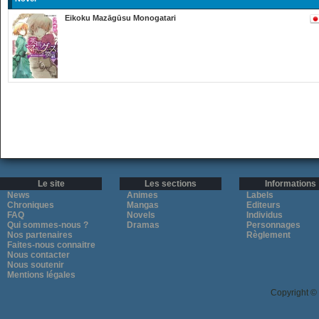
Eikoku Mazāgūsu Monogatari
Le site
Les sections
Informations
News
Animes
Labels
Chroniques
Mangas
Editeurs
FAQ
Novels
Individus
Qui sommes-nous ?
Dramas
Personnages
Nos partenaires
Règlement
Faites-nous connaitre
Nous contacter
Nous soutenir
Mentions légales
Copyright ©