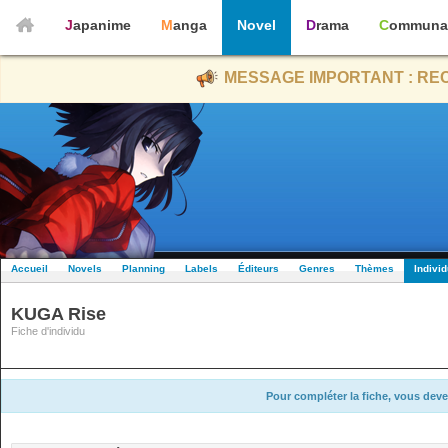
Japanime
Manga
Novel
Drama
Communa
MESSAGE IMPORTANT : REC
Accueil
Novels
Planning
Labels
Éditeurs
Genres
Thèmes
Indivi
KUGA Rise
Fiche d'individu
Pour compléter la fiche, vous deve