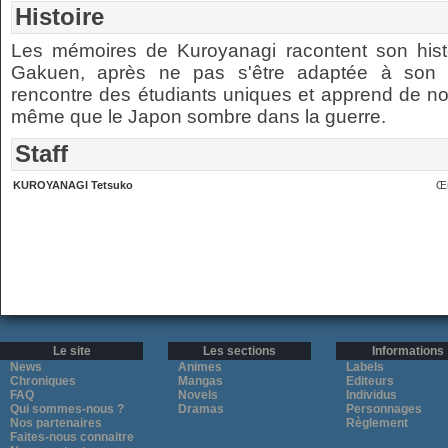
Histoire
Les mémoires de Kuroyanagi racontent son histo
Gakuen, après ne pas s'être adaptée à son éc
rencontre des étudiants uniques et apprend de nou
même que le Japon sombre dans la guerre.
Staff
KUROYANAGI Tetsuko
Œu
Le site
Les sections
Informations
News
Animes
Labels
Chroniques
Mangas
Editeurs
FAQ
Novels
Individus
Qui sommes-nous ?
Dramas
Personnages
Nos partenaires
Règlement
Faites-nous connaitre