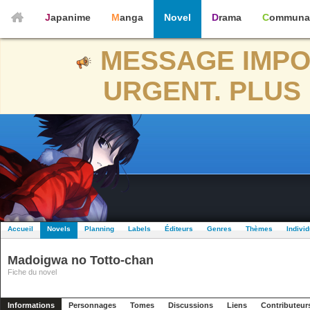
Japanime
Manga
Novel
Drama
Communa
MESSAGE IMPO
URGENT. PLUS 
Accueil
Novels
Planning
Labels
Éditeurs
Genres
Thèmes
Indivi
Madoigwa no Totto-chan
Fiche du novel
Informations
Personnages
Tomes
Discussions
Liens
Contributeur