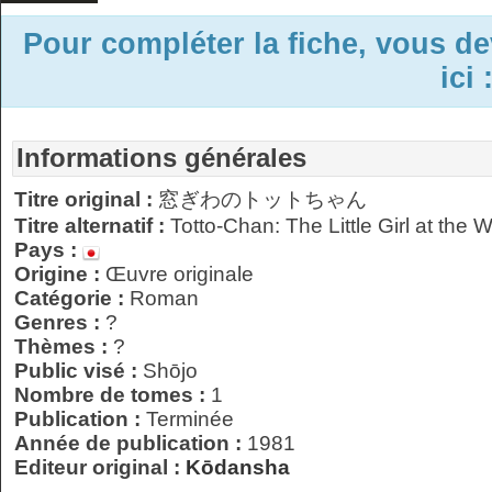
Pour compléter la fiche, vous d
ici 
Informations générales
Titre original :
窓ぎわのトットちゃん
Titre alternatif :
Totto-Chan: The Little Girl at the
Pays :
Origine :
Œuvre originale
Catégorie :
Roman
Genres :
?
Thèmes :
?
Public visé :
Shōjo
Nombre de tomes :
1
Publication :
Terminée
Année de publication :
1981
Editeur original :
Kōdansha