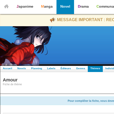
Japanime
Manga
Novel
Drama
Communa
MESSAGE IMPORTANT : REC
Accueil
Novels
Planning
Labels
Éditeurs
Genres
Thèmes
Indivi
Amour
Fiche de thème
Pour compléter la fiche, vous deve