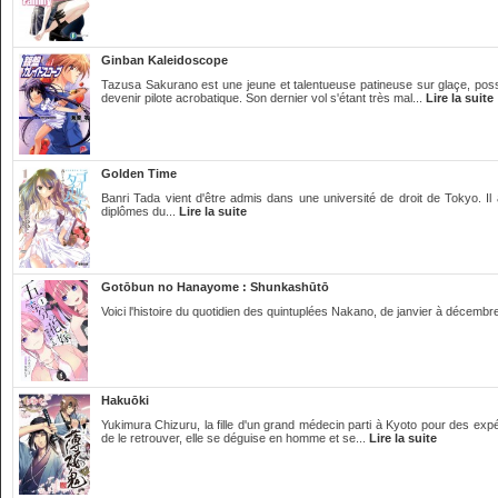
Ginban Kaleidoscope
Tazusa Sakurano est une jeune et talentueuse patineuse sur glaçe, po
devenir pilote acrobatique. Son dernier vol s'étant très mal...
Lire la suite
Golden Time
Banri Tada vient d'être admis dans une université de droit de Tokyo. Il
diplômes du...
Lire la suite
Gotōbun no Hanayome : Shunkashūtō
Voici l'histoire du quotidien des quintuplées Nakano, de janvier à décembre,
Hakuōki
Yukimura Chizuru, la fille d'un grand médecin parti à Kyoto pour des expé
de le retrouver, elle se déguise en homme et se...
Lire la suite