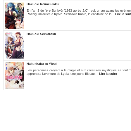
Hakuōki Reimei-roku
En l’an 3 de l’ère Bunkyū (1863 après J.C), soit un an avant les évène
Rōshigumi arrive à Kyoto. Serizawa Kanto, le capitaine de la...
Lire la sui
Hakuōki Sekkaroku
Hakushaku to Yōsei
Les personnes croyant à la magie et aux créatures mystiques se font main
apprendra l'aventure de Lydia, une jeune fille aux...
Lire la suite