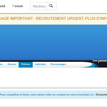
uté
Forum
AGE IMPORTANT : RECRUTEMENT URGENT. PLUS D'INF
urs
Genres
Thèmes
Individus
Personnages
Pour compléter la fiche, vous devez créer un compte en vous inscrivant ici :
S'inscrir