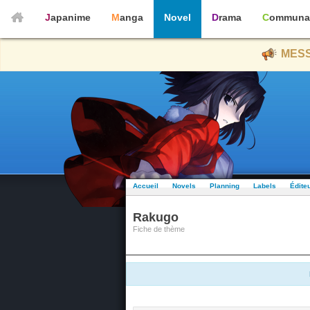
Japanime
Manga
Novel
Drama
Communa
MESS
Accueil
Novels
Planning
Labels
Édite
Rakugo
Fiche de thème