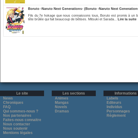
Boruto -Naruto Next Generations- (Boruto -Naruto Next Generation
Fils du 7e hokage que nous connaissons tous, Boruto est promis à un br
tête brûlée qui fait beaucoup de bêtises. Mitsuki et Sarada...
Lire la suite
Le site
Les sections
Informations
News
Animes
Labels
Chroniques
Mangas
Editeurs
FAQ
Novels
Individus
Qui sommes-nous ?
Dramas
Personnages
Nos partenaires
Règlement
Faites-nous connaitre
Nous contacter
Nous soutenir
Mentions légales