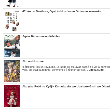
461-ko no Bentō wa, Oyaji to Musuko no Otoko no Yakusoku.
Again 28-nen-me no Kōshien
Aku no Musume
Il était une fois un royaume. Le sage roi qui avait passé sa vie à constr
vois, qui était sa femme, commença à règner sur ses...
Lire la suite
Akuyaku Reijō no Kyōji - Konyakusha wo Ubaitotte Gishi wo Oidas