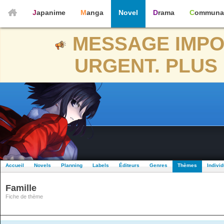
Japanime
Manga
Novel
Drama
Communa
MESSAGE IMPO
URGENT. PLUS 
Accueil
Novels
Planning
Labels
Éditeurs
Genres
Thèmes
Indivi
Famille
Fiche de thème