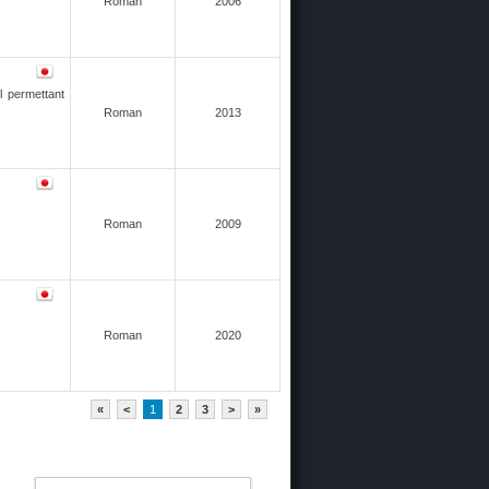
Roman
2006
l permettant
Roman
2013
Roman
2009
Roman
2020
«
<
1
2
3
>
»