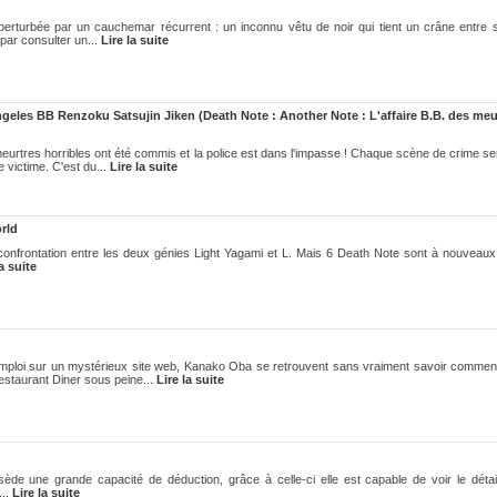
 perturbée par un cauchemar récurrent : un inconnu vêtu de noir qui tient un crâne entre 
t par consulter un...
Lire la suite
eles BB Renzoku Satsujin Jiken (Death Note : Another Note : L'affaire B.B. des meu
eurtres horribles ont été commis et la police est dans l'impasse ! Chaque scène de crime se
 victime. C'est du...
Lire la suite
rld
onfrontation entre les deux génies Light Yagami et L. Mais 6 Death Note sont à nouveau
la suite
emploi sur un mystérieux site web, Kanako Oba se retrouvent sans vraiment savoir comment
estaurant Diner sous peine...
Lire la suite
sède une grande capacité de déduction, grâce à celle-ci elle est capable de voir le détai
...
Lire la suite