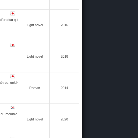
 d'un duc qui
Light novel
2016
Light novel
2018
ètres, celui-
Roman
2014
 du meurtre.
Light novel
2020