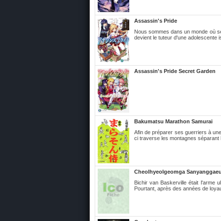
Assassin's Pride
Nous sommes dans un monde où seul le
devient le tuteur d'une adolescente i
Assassin's Pride Secret Garden
Bakumatsu Marathon Samurai
Afin de préparer ses guerriers à un
ci traverse les montagnes séparant
Cheolhyeolgeomga Sanyanggaeui 
Bichir van Baskerville était l'arm
Pourtant, après des années de loyau