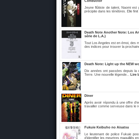
Conductor
Jeune flûtiste de talent, Naomi est
précipite dans les ténèbres. Elle fini
Death Note Another Note: Los Ang
série de L.A.)
Tout Los Angeles est en émoi, des m
des indices pour trouver la prochaine
Death Note: Light up the NEW wo
Dix années ont passées depuis la c
Terre. Une nouvelle légende...
Lire 
Diner
Après avoir répondu à une offre d'
travailler comme serveuse dans le r
Fukuie Keibuho no Aisatsu
Le lieutenant de police Fukuie pos
d’identifier les meurtres maquillés en