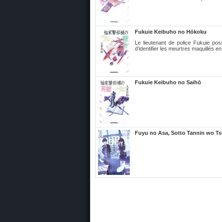
Fukuie Keibuho no Hōkoku
Le lieutenant de police Fukuie pos
d’identifier les meurtres maquillés en
Fukuie Keibuho no Saihō
Fuyu no Asa, Sotto Tannin wo T