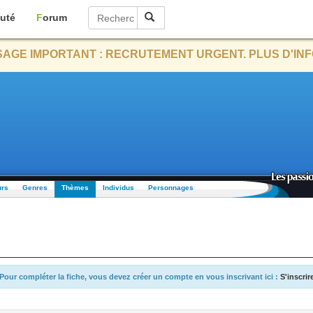
uté
Forum
AGE IMPORTANT : RECRUTEMENT URGENT. PLUS D'INF
urs
Genres
Thèmes
Individus
Personnages
Pour compléter la fiche, vous devez créer un compte en vous inscrivant ici :
S'inscrir