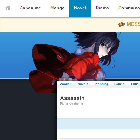
Japanime
Manga
Novel
Drama
Communa
MESS
Accueil
Novels
Planning
Labels
Édite
Assassin
Fiche de thème