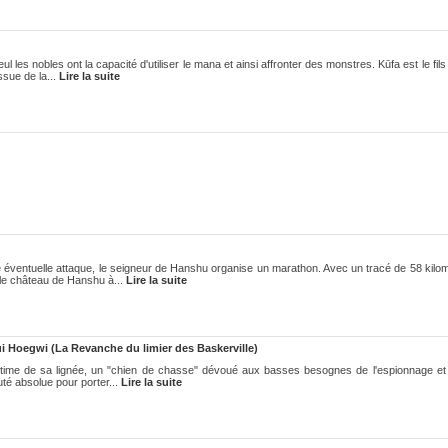
s nobles ont la capacité d'utiliser le mana et ainsi affronter des monstres. Kūfa est le fils
ssue de la...
Lire la suite
e éventuelle attaque, le seigneur de Hanshu organise un marathon. Avec un tracé de 58 kilom
 le château de Hanshu à...
Lire la suite
Hoegwi (La Revanche du limier des Baskerville)
e ultime de sa lignée, un "chien de chasse" dévoué aux basses besognes de l'espionnage et
té absolue pour porter...
Lire la suite