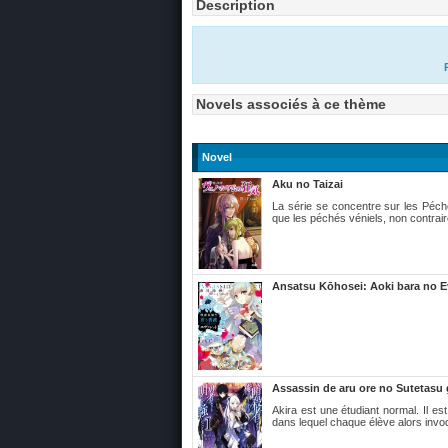
Description
Novels associés à ce thème
Novel
Aku no Taizai
La série se concentre sur les Péchés
que les péchés véniels, non contraire
Ansatsu Kōhosei: Aoki bara no E
Assassin de aru ore no Sutetasu
Akira est une étudiant normal. Il 
dans lequel chaque élève alors inv