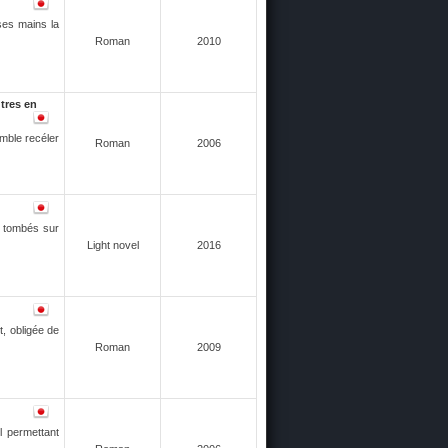
ses mains la
Roman
2010
tres en
mble recéler
Roman
2006
x tombés sur
Light novel
2016
, obligée de
Roman
2009
l permettant