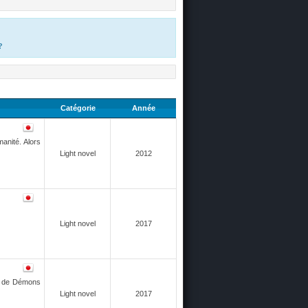
?
Catégorie
Année
manité. Alors
Light novel
2012
Light novel
2017
li de Démons
Light novel
2017