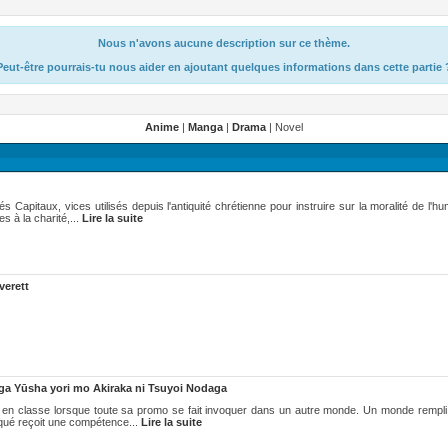
Nous n'avons aucune description sur ce thème.
Peut-être pourrais-tu nous aider en ajoutant quelques informations dans cette partie 
Anime
|
Manga
|
Drama
| Novel
 Capitaux, vices utilisés depuis l'antiquité chrétienne pour instruire sur la moralité de l'hu
s à la charité,...
Lire la suite
verett
 ga Yūsha yori mo Akiraka ni Tsuyoi Nodaga
est en classe lorsque toute sa promo se fait invoquer dans un autre monde. Un monde remp
oqué reçoit une compétence...
Lire la suite