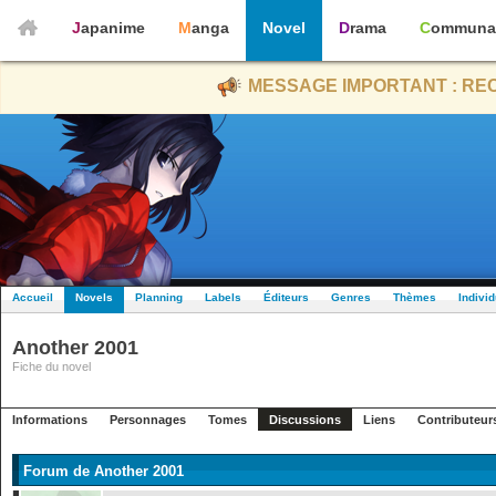
Japanime
Manga
Novel
Drama
Communa
MESSAGE IMPORTANT : REC
Accueil
Novels
Planning
Labels
Éditeurs
Genres
Thèmes
Indivi
Another 2001
Fiche du novel
Informations
Personnages
Tomes
Discussions
Liens
Contributeur
Forum de Another 2001