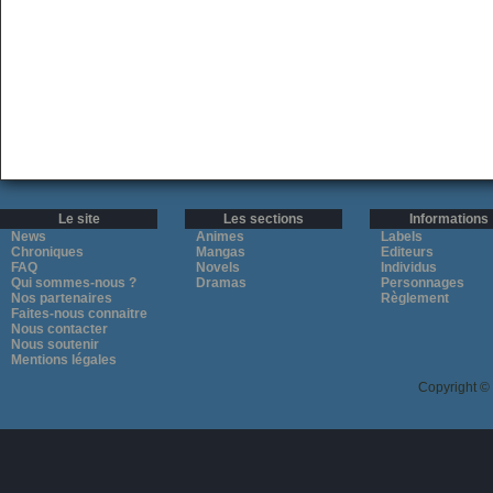
Le site
Les sections
Informations
News
Animes
Labels
Chroniques
Mangas
Editeurs
FAQ
Novels
Individus
Qui sommes-nous ?
Dramas
Personnages
Nos partenaires
Règlement
Faites-nous connaitre
Nous contacter
Nous soutenir
Mentions légales
Copyright ©