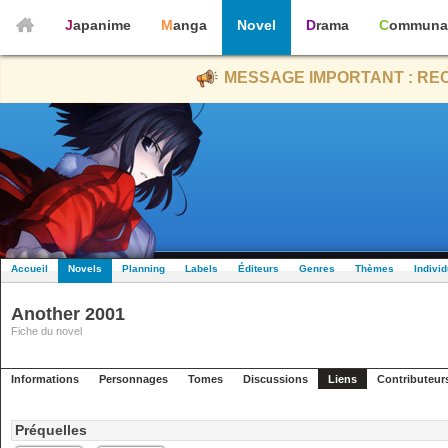
Japanime
Manga
Novel
Drama
Communa
MESSAGE IMPORTANT : REC
Accueil
Novels
Planning
Labels
Éditeurs
Genres
Thèmes
Indivi
Another 2001
Fiche du novel
Informations
Personnages
Tomes
Discussions
Liens
Contributeur
Préquelles