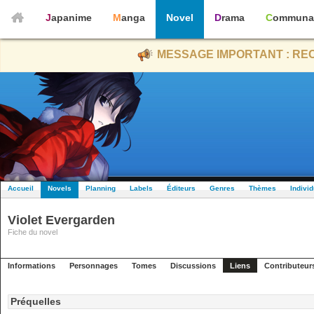
Japanime
Manga
Novel
Drama
Communa
MESSAGE IMPORTANT : REC
Accueil
Novels
Planning
Labels
Éditeurs
Genres
Thèmes
Indivi
Violet Evergarden
Fiche du novel
Informations
Personnages
Tomes
Discussions
Liens
Contributeur
Préquelles