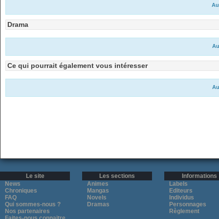
Au
Drama
Au
Ce qui pourrait également vous intéresser
Au
Le site
Les sections
Informations
News
Animes
Labels
Chroniques
Mangas
Editeurs
FAQ
Novels
Individus
Qui sommes-nous ?
Dramas
Personnages
Nos partenaires
Règlement
Faites-nous connaitre