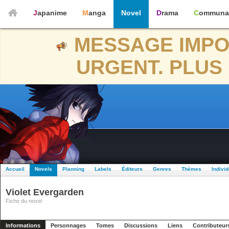
Japanime
Manga
Novel
Drama
Communa
MESSAGE IMPO
URGENT. PLUS 
Accueil
Novels
Planning
Labels
Éditeurs
Genres
Thèmes
Indivi
Violet Evergarden
Fiche du novel
Informations
Personnages
Tomes
Discussions
Liens
Contributeur