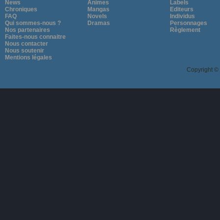
News
Animes
Labels
Chroniques
Mangas
Editeurs
FAQ
Novels
Individus
Qui sommes-nous ?
Dramas
Personnages
Nos partenaires
Règlement
Faites-nous connaitre
Nous contacter
Nous soutenir
Mentions légales
Copyright ©