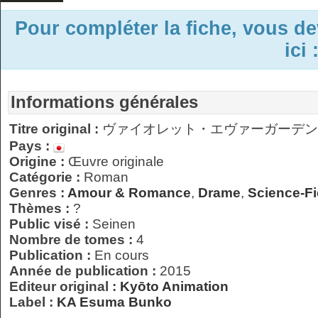
Pour compléter la fiche, vous d
ici 
Informations générales
Titre original :
ヴァイオレット・エヴァーガーデン
Pays :
Origine :
Œuvre originale
Catégorie :
Roman
Genres :
Amour & Romance
,
Drame
,
Science-Fi
Thèmes :
?
Public visé :
Seinen
Nombre de tomes :
4
Publication :
En cours
Année de publication :
2015
Editeur original :
Kyōto Animation
Label :
KA Esuma Bunko