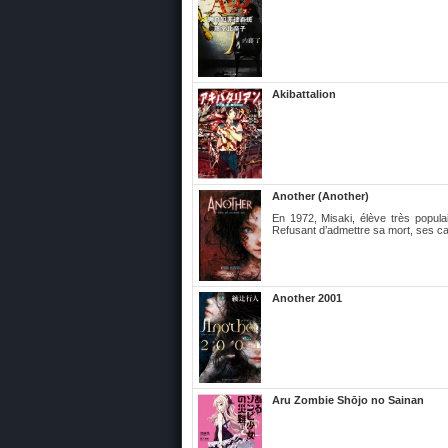
Akibattalion
Another (Another)
En 1972, Misaki, élève très popul
Refusant d’admettre sa mort, ses c
Another 2001
Aru Zombie Shōjo no Sainan