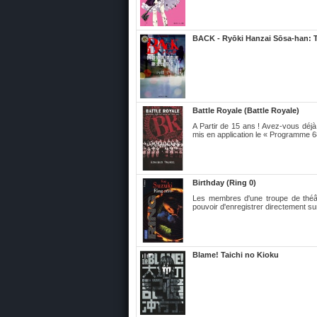
BACK - Ryōki Hanzai Sōsa-han: 
Battle Royale (Battle Royale)
A Partir de 15 ans ! Avez-vous déjà 
mis en application le « Programme 68
Birthday (Ring 0)
Les membres d'une troupe de théât
pouvoir d'enregistrer directement 
Blame! Taichi no Kioku