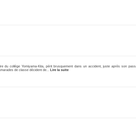
aire du collège Yomiyama-Kita, périt brusquement dans un accident, juste après son pas
amarades de classe décident de...
Lire la suite