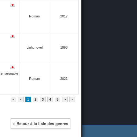
Roman
2017
Light novel
1998
remarquable
Roman
2021
«
<
1
2
3
4
5
>
»
< Retour à la liste des genres