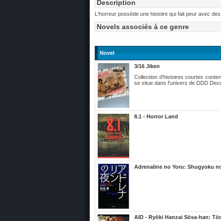
Description
L'horreur possède une histoire qui fait peur avec de
Novels associés à ce genre
Novel
3/16 Jiken
Collection d'histoires courtes conte
se situe dans l'univers de DDD Deco
8.1 - Horror Land
Adrenaline no Yoru: Shugyoku no
AID - Ryōki Hanzai Sōsa-han: Tō