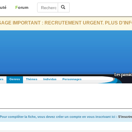
uté
Forum
AGE IMPORTANT : RECRUTEMENT URGENT. PLUS D'INF
urs
Genres
Thèmes
Individus
Personnages
Pour compléter la fiche, vous devez créer un compte en vous inscrivant ici :
S'inscrir