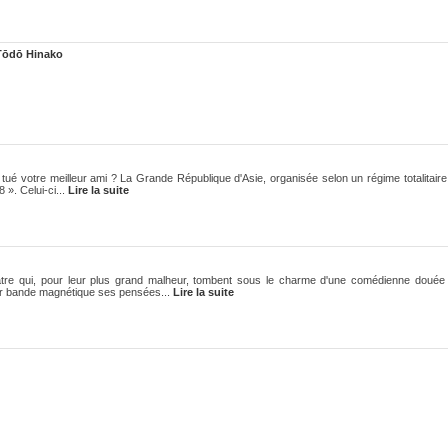
Tōdō Hinako
tué votre meilleur ami ? La Grande République d'Asie, organisée selon un régime totalitaire
 ». Celui-ci...
Lire la suite
re qui, pour leur plus grand malheur, tombent sous le charme d'une comédienne douée 
sur bande magnétique ses pensées...
Lire la suite