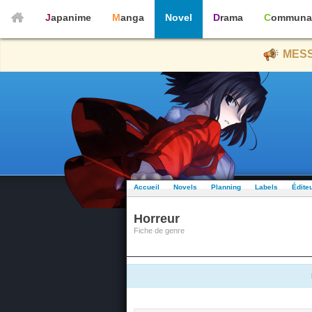
Japanime
Manga
Novel
Drama
Communa
MESS
Accueil
Novels
Planning
Labels
Édite
Horreur
Fiche de genre