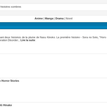
s histoires sombres
Anime
|
Manga
|
Drama
| Novel
nant deux histoires de la plume de Nasu Kinoko. La première histoire - Sora no Soto, "Hors 
ration Disorder...
Lire la suite
 Horror Stories
dō Hinako