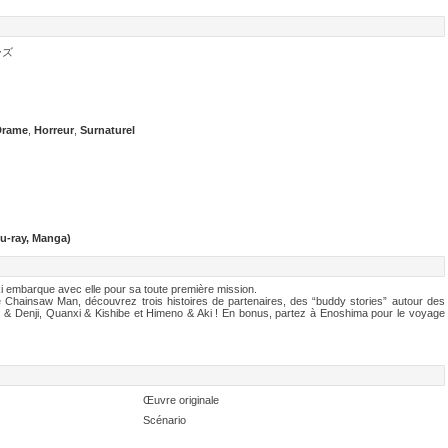
ーズ
Drame
,
Horreur
,
Surnaturel
lu-ray, Manga)
 embarque avec elle pour sa toute première mission.
e Chainsaw Man, découvrez trois histoires de partenaires, des “buddy stories” autour des
r & Denji, Quanxi & Kishibe et Himeno & Aki ! En bonus, partez à Enoshima pour le voyage
Œuvre originale
Scénario