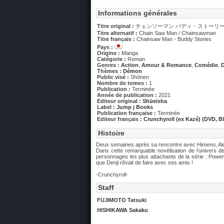
Informations générales
Titre original :
チェンソーマン バディ・ストーリ
Titre alternatif :
Chain Saw Man / Chainsawman
Titre français :
Chainsaw Man - Buddy Stories
Pays :
Origine :
Manga
Catégorie :
Roman
Genres :
Action
,
Amour & Romance
,
Comédie
,
Thèmes :
Démon
Public visé :
Shōnen
Nombre de tomes :
1
Publication :
Terminée
Année de publication :
2021
Editeur original :
Shūeisha
Label :
Jump j Books
Publication française :
Terminée
Editeur français :
Crunchyroll (ex Kazé) (DVD, B
Histoire
Deux semaines après sa rencontre avec Himeno, Aki
Dans cette remarquable novélisation de l’univers d
personnages les plus attachants de la série : Powe
que Denji rêvait de faire avec ses amis !
-Crunchyroll-
Staff
FUJIMOTO Tatsuki
HISHIKAWA Sakaku