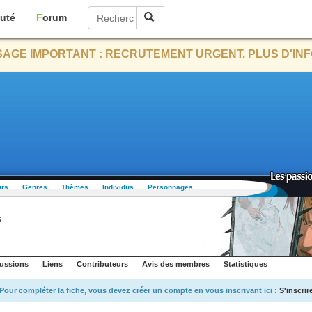
uté
Forum
AGE IMPORTANT : RECRUTEMENT URGENT. PLUS D'INF
urs
Genres
Thèmes
Individus
Personnages
s
ussions
Liens
Contributeurs
Avis des membres
Statistiques
Pour compléter la fiche, vous devez créer un compte en vous inscrivant ici :
S'inscrir