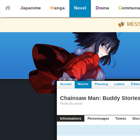
Japanime
Manga
Novel
Drama
Communa
MESS
Accueil
Novels
Planning
Labels
Édite
Chainsaw Man: Buddy Storie
Fiche du novel
Informations
Personnages
Tomes
Disc