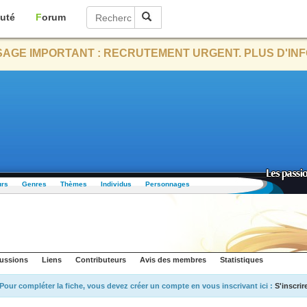
uté
Forum
AGE IMPORTANT : RECRUTEMENT URGENT. PLUS D'INF
urs
Genres
Thèmes
Individus
Personnages
ussions
Liens
Contributeurs
Avis des membres
Statistiques
Pour compléter la fiche, vous devez créer un compte en vous inscrivant ici :
S'inscrir