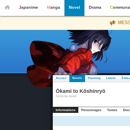
Japanime
Manga
Novel
Drama
Communa
MESS
Accueil
Novels
Planning
Labels
Édite
Ōkami to Kōshinryō
Fiche du novel
Informations
Personnages
Tomes
Disc