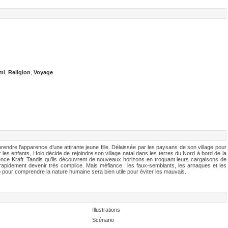
mi
,
Religion
,
Voyage
endre l’apparence d’une attirante jeune fille. Délaissée par les paysans de son village pour
r les enfants, Holo décide de rejoindre son village natal dans les terres du Nord à bord de la
rence Kraft. Tandis qu’ils découvrent de nouveaux horizons en troquant leurs cargaisons de
t rapidement devenir très complice. Mais méfiance : les faux-semblants, les arnaques et les
o pour comprendre la nature humaine sera bien utile pour éviter les mauvais.
Illustrations
Scénario