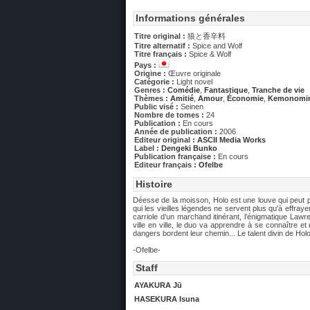
Informations générales
Titre original :
狼と香辛料
Titre alternatif :
Spice and Wolf
Titre français :
Spice & Wolf
Pays :
Origine :
Œuvre originale
Catégorie :
Light novel
Genres :
Comédie
,
Fantastique
,
Tranche de vie
Thèmes :
Amitié
,
Amour
,
Économie
,
Kemonomi
Public visé :
Seinen
Nombre de tomes :
24
Publication :
En cours
Année de publication :
2006
Editeur original :
ASCII Media Works
Label :
Dengeki Bunko
Publication française :
En cours
Editeur français :
Ofelbe
Histoire
Déesse de la moisson, Holo est une louve qui peut pr
qui les vieilles légendes ne servent plus qu'à effraye
carriole d’un marchand itinérant, l’énigmatique Law
ville en ville, le duo va apprendre à se connaître e
dangers bordent leur chemin... Le talent divin de Hol
-Ofelbe-
Staff
AYAKURA Jū
HASEKURA Isuna