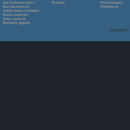
Qui sommes-nous ?
Dramas
Personnages
Nos partenaires
Règlement
Faites-nous connaitre
Nous contacter
Nous soutenir
Mentions légales
Copyright ©