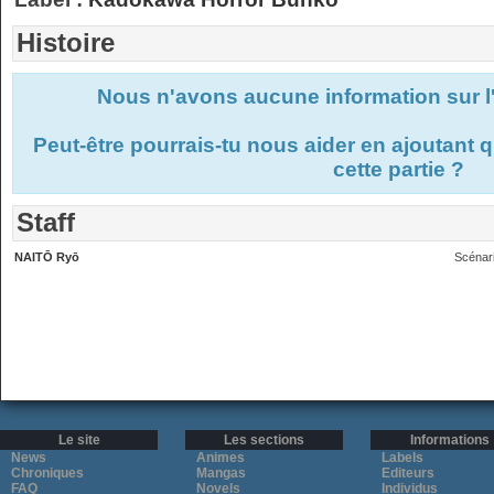
Histoire
Nous n'avons aucune information sur l'
Peut-être pourrais-tu nous aider en ajoutant
cette partie ?
Staff
NAITŌ Ryō
Scénar
Le site
Les sections
Informations
News
Animes
Labels
Chroniques
Mangas
Editeurs
FAQ
Novels
Individus