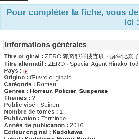
Pour compléter la fiche, vous d
ici 
Informations générales
Titre original :
ZERO 猟奇犯罪捜査班・藤堂比奈
Titre alternatif :
ZERO - Special Agent Hinako To
Pays :
Origine :
Œuvre originale
Catégorie :
Roman
Genres :
Horreur
,
Policier
,
Suspense
Thèmes :
?
Public visé :
Seinen
Nombre de tomes :
1
Publication :
Terminée
Année de publication :
2016
Editeur original :
Kadokawa
Label :
Kadokawa Horror Bunko