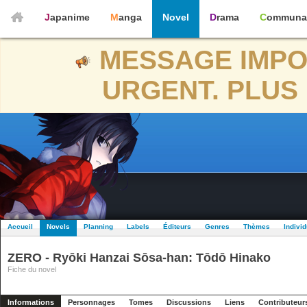
Japanime
Manga
Novel
Drama
Communa
MESSAGE IMPO
URGENT. PLUS 
Accueil
Novels
Planning
Labels
Éditeurs
Genres
Thèmes
Indivi
ZERO - Ryōki Hanzai Sōsa-han: Tōdō Hinako
Fiche du novel
Informations
Personnages
Tomes
Discussions
Liens
Contributeur