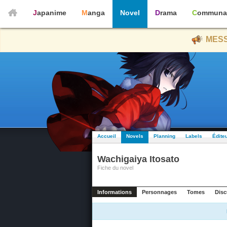
Japanime
Manga
Novel
Drama
Communa
MESS
Accueil
Novels
Planning
Labels
Édite
Wachigaiya Itosato
Fiche du novel
Informations
Personnages
Tomes
Disc