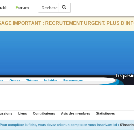
uté
Forum
AGE IMPORTANT : RECRUTEMENT URGENT. PLUS D'INF
urs
Genres
Thèmes
Individus
Personnages
ussions
Liens
Contributeurs
Avis des membres
Statistiques
Pour compléter la fiche, vous devez créer un compte en vous inscrivant ici :
S'inscrir