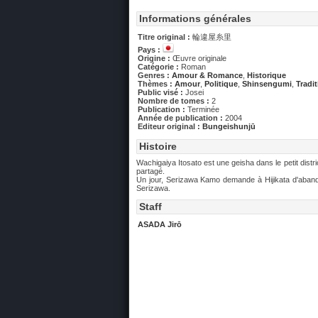
Informations générales
Titre original :
輪違屋糸里
Pays :
Origine :
Œuvre originale
Catégorie :
Roman
Genres :
Amour & Romance
,
Historique
Thèmes :
Amour
,
Politique
,
Shinsengumi
,
Tradi
Public visé :
Josei
Nombre de tomes :
2
Publication :
Terminée
Année de publication :
2004
Editeur original :
Bungeishunjū
Histoire
Wachigaiya Itosato est une geisha dans le petit dist
partagé.
Un jour, Serizawa Kamo demande à Hijikata d'abando
Serizawa.
Staff
ASADA Jirō