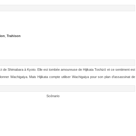
tion
,
Trahison
rict de Shimabara à Kyoto. Elle est tombée amoureuse de Hijikata Toshizō et ce sentiment est
nner Wachigaiya. Mais Hijikata compte utiliser Wachigaiya pour son plan d'assassinat de
Scénario