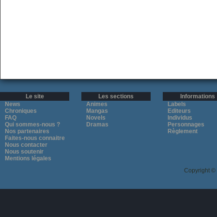
Le site
Les sections
Informations
News
Animes
Labels
Chroniques
Mangas
Editeurs
FAQ
Novels
Individus
Qui sommes-nous ?
Dramas
Personnages
Nos partenaires
Règlement
Faites-nous connaitre
Nous contacter
Nous soutenir
Mentions légales
Copyright ©