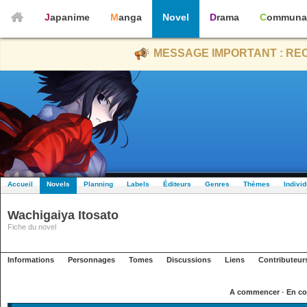
Japanime
Manga
Novel
Drama
Communa
MESSAGE IMPORTANT : REC
Accueil
Novels
Planning
Labels
Éditeurs
Genres
Thèmes
Indivi
Wachigaiya Itosato
Fiche du novel
Informations
Personnages
Tomes
Discussions
Liens
Contributeur
A commencer
-
En co